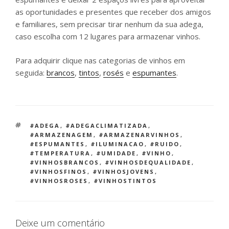
as oportunidades e presentes que receber dos amigos
e familiares, sem precisar tirar nenhum da sua adega,
caso escolha com 12 lugares para armazenar vinhos.
Para adquirir clique nas categorias de vinhos em
seguida:
brancos
,
tintos
,
rosés
e
espumantes
.
TAGS
#ADEGA
,
#ADEGACLIMATIZADA
,
#ARMAZENAGEM
,
#ARMAZENARVINHOS
,
#ESPUMANTES
,
#ILUMINACAO
,
#RUIDO
,
#TEMPERATURA
,
#UMIDADE
,
#VINHO
,
#VINHOSBRANCOS
,
#VINHOSDEQUALIDADE
,
#VINHOSFINOS
,
#VINHOSJOVENS
,
#VINHOSROSES
,
#VINHOSTINTOS
Deixe um comentário