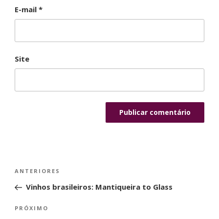
E-mail
*
Site
Navegação
Post
ANTERIORES
de
anterior
Vinhos brasileiros: Mantiqueira to Glass
Post
Próximo
PRÓXIMO