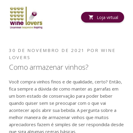
Pular
para
o
Loja virtual
conteúdo
PUBLICADO
30 DE NOVEMBRO DE 2021
POR
WINE
EM
LOVERS
Como armazenar vinhos?
Você compra vinhos finos e de qualidade, certo? Então,
fica sempre a dúvida de como manter as garrafas em
um bom estado de conservação para poder beber
quando quiser sem se preocupar com o que vai
acontecer após abrir sua bebida. A pergunta sobre a
melhor maneira de armazenar vinhos que muitos
apreciadores fazem é simples de ser respondida desde
que siga algumas regras básicas.