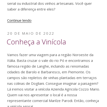
serial ou industrial dos vinhos artesanais. Você quer
saber a diferença entre eles?
“Vinhos
Continue lendo
Artesanais”
PUBLICADO
20 DE MAIO DE 2022
EM
Conheça a Vinícola
Vamos fazer uma viagem para a região Noroeste da
Itália. Basta cruzar o vale do rio Pó e encontramos a
famosa região de Langhe, incluindo as renomadas
cidades de Barolo e Barbaresco, em Piemonte. Os
campos são repletos de vinhas plantadas em terraços
nas colinas de Dogliani. Consegue imaginar a paisagem?
Lá iremos visitar a vinícola Azienda Agricola Cozzo Mario.
Quem vai nos apresentar o local é a nossa
representante comercial Marilze Parodi. Então, conheça
a vinícola agora!