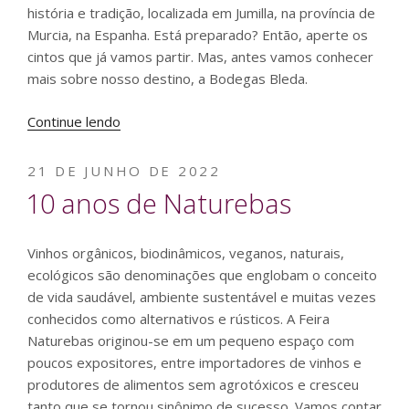
história e tradição, localizada em Jumilla, na província de
Murcia, na Espanha. Está preparado? Então, aperte os
cintos que já vamos partir. Mas, antes vamos conhecer
mais sobre nosso destino, a Bodegas Bleda.
“Visita
Continue lendo
a
Bodegas
PUBLICADO
21 DE JUNHO DE 2022
Bleda”
EM
10 anos de Naturebas
Vinhos orgânicos, biodinâmicos, veganos, naturais,
ecológicos são denominações que englobam o conceito
de vida saudável, ambiente sustentável e muitas vezes
conhecidos como alternativos e rústicos. A Feira
Naturebas originou-se em um pequeno espaço com
poucos expositores, entre importadores de vinhos e
produtores de alimentos sem agrotóxicos e cresceu
tanto que se tornou sinônimo de sucesso. Vamos contar