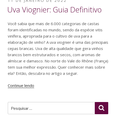
PUBLICADO
11 DE JANEIRO DE 2022
EM
Uva Viognier: Guia Definitivo
Você sabia que mais de 6.000 categorias de castas
foram identificadas no mundo, sendo da espécie vitis
vinífera, apropriada para o cultivo de uva para a
elaboração de vinho? A uva viognier é uma das principais
cepas brancas. Uva de alta qualidade que gera vinhos
brancos bem estruturados e secos, com aromas de
almíscar e damasco. No norte do Vale do Rhône (França)
tem sua melhor expressão. Quer conhecer mais sobre
ela? Então, descubra no artigo a seguir.
“Uva
Continue lendo
Viognier:
Guia
Definitivo”
Pesquisar
Pesqu
por: