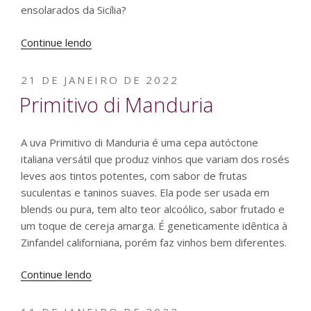
ensolarados da Sicília?
“Vinhos
Continue lendo
ensolarados
da
PUBLICADO
21 DE JANEIRO DE 2022
Sicília”
EM
Primitivo di Manduria
A uva Primitivo di Manduria é uma cepa autóctone
italiana versátil que produz vinhos que variam dos rosés
leves aos tintos potentes, com sabor de frutas
suculentas e taninos suaves. Ela pode ser usada em
blends ou pura, tem alto teor alcoólico, sabor frutado e
um toque de cereja amarga. É geneticamente idêntica à
Zinfandel californiana, porém faz vinhos bem diferentes.
“Primitivo
Continue lendo
di
Manduria”