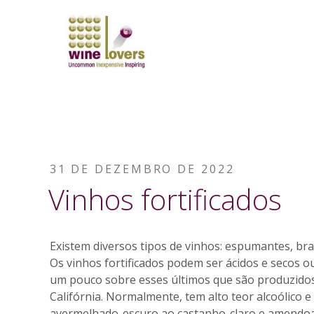
PUBLICADO
31 DE DEZEMBRO DE 2022
quisar
EM
Vinhos fortificados
Existem diversos tipos de vinhos: espumantes, bran
Os vinhos fortificados podem ser ácidos e secos o
um pouco sobre esses últimos que são produzidos e
Califórnia. Normalmente, tem alto teor alcoólico 
avermelhado-escuro ao castanho-claro e amendo