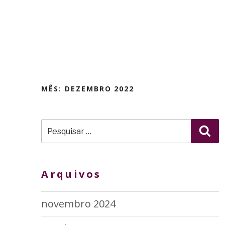
Pular
para
o
conteúdo
MÊS:
DEZEMBRO 2022
Pesquisar
Pes
por:
Arquivos
novembro 2024