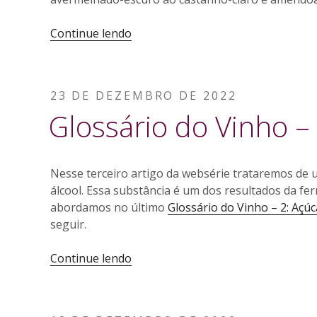
“Vinhos
Continue lendo
fortificados”
PUBLICADO
23 DE DEZEMBRO DE 2022
EM
Glossário do Vinho – 
Nesse terceiro artigo da websérie trataremos de 
álcool. Essa substância é um dos resultados da fe
abordamos no último
Glossário do Vinho – 2: Açúc
seguir.
“Glossário
Continue lendo
do
Vinho
–