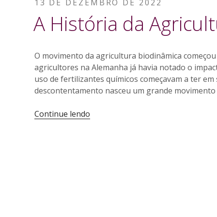
PUBLICADO
13 DE DEZEMBRO DE 2022
3:
EM
A História da Agricul
Álcool”
O movimento da agricultura biodinâmica começou
agricultores na Alemanha já havia notado o impact
uso de fertilizantes químicos começavam a ter em 
descontentamento nasceu um grande movimento d
“A
Continue lendo
História
da
Agricultura
Biodinâmica”