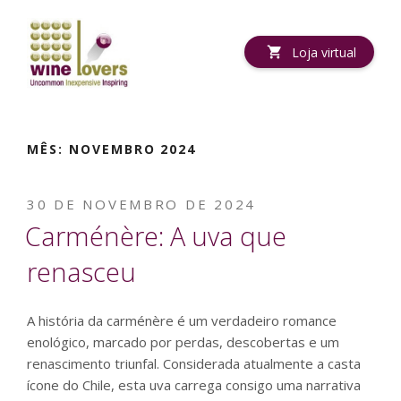
Pular
para
o
Loja virtual
conteúdo
MÊS:
NOVEMBRO 2024
PUBLICADO
30 DE NOVEMBRO DE 2024
EM
Carménère: A uva que
renasceu
A história da carménère é um verdadeiro romance
enológico, marcado por perdas, descobertas e um
renascimento triunfal. Considerada atualmente a casta
ícone do Chile, esta uva carrega consigo uma narrativa