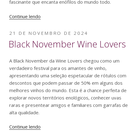
fascinante que encanta enófilos do mundo todo.
“Carménère:
Continue lendo
A
uva
PUBLICADO
21 DE NOVEMBRO DE 2024
que
EM
Black November Wine Lovers
renasceu”
A Black November da Wine Lovers chegou como um
verdadeiro festival para os amantes de vinho,
apresentando uma seleção espetacular de rótulos com
descontos que podem passar de 50% em alguns dos
melhores vinhos do mundo. Esta é a chance perfeita de
explorar novos territórios enológicos, conhecer uvas
raras e presentear amigos e familiares com garrafas de
alta qualidade.
“Black
Continue lendo
November