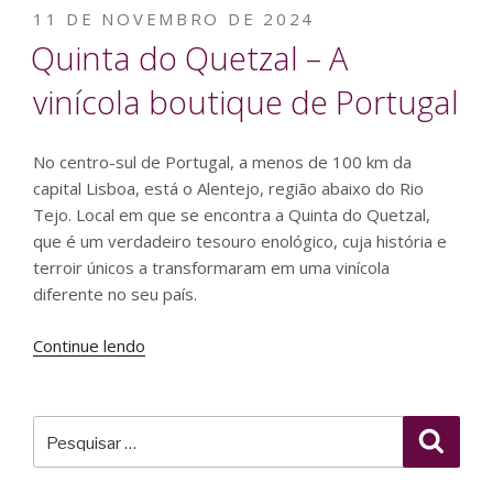
Wine
PUBLICADO
11 DE NOVEMBRO DE 2024
Lovers”
EM
Quinta do Quetzal – A
vinícola boutique de Portugal
No centro-sul de Portugal, a menos de 100 km da
capital Lisboa, está o Alentejo, região abaixo do Rio
Tejo. Local em que se encontra a Quinta do Quetzal,
que é um verdadeiro tesouro enológico, cuja história e
terroir únicos a transformaram em uma vinícola
diferente no seu país.
“Quinta
Continue lendo
do
Quetzal
–
Pesquisar
Pesqu
A
por:
vinícola