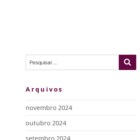
Pular
para
o
conteúdo
Pesquisar
Pes
por:
Arquivos
novembro 2024
outubro 2024
setembro 2024