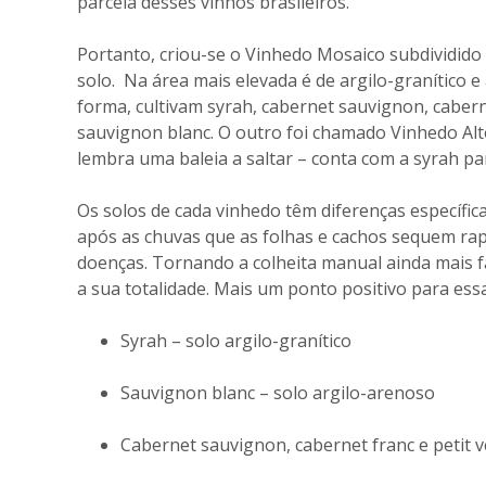
parcela desses vinhos brasileiros.
Portanto, criou-se o Vinhedo Mosaico subdividido
solo. Na área mais elevada é de argilo-granítico e
forma, cultivam syrah, cabernet sauvignon, caberne
sauvignon blanc. O outro foi chamado Vinhedo Alt
lembra uma baleia a saltar – conta com a syrah pa
Os solos de cada vinhedo têm diferenças específic
após as chuvas que as folhas e cachos sequem rap
doenças. Tornando a colheita manual ainda mais fá
a sua totalidade. Mais um ponto positivo para essa 
Syrah – solo argilo-granítico
Sauvignon blanc – solo argilo-arenoso
Cabernet sauvignon, cabernet franc e petit v